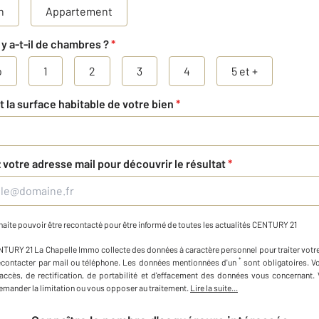
n
Appartement
y a-t-il de chambres ?
*
o
1
2
3
4
5 et +
t la surface habitable de votre bien
*
 votre adresse mail pour découvrir le résultat
*
aite pouvoir être recontacté pour être informé de toutes les actualités CENTURY 21
NTURY 21 La Chapelle Immo
collecte des données à caractère personnel
pour traiter vot
*
econtacter par mail ou téléphone
.
Les données mentionnées d'un
sont obligatoires. 
'accès, de rectification, de portabilité et d'effacement des données vous concernant
mander la limitation ou vous opposer au traitement.
Lire la suite...