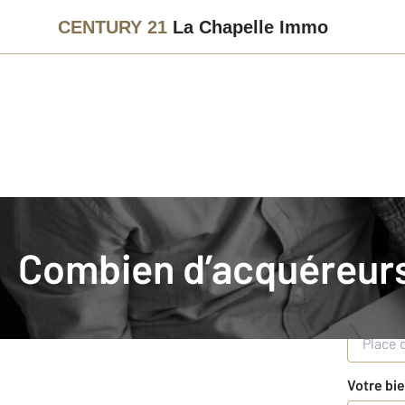
CENTURY 21
La Chapelle Immo
Agence immobilière
Vendre
Combien d’acquéreurs pour
Combien d’acquéreur
Recherche du nombre d’a
Saisissez
Votre bie