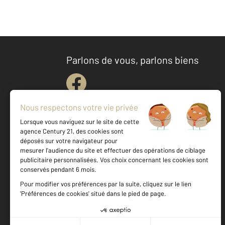
Parlons de vous, parlons biens
Votre agence est notée
Achat
Vente
9,3
/
10